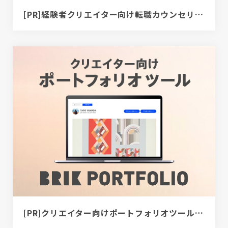
[PR]経験者クリエイター向け転職カウンセリング｜デザイナー / ディレクター / エンジニア
[PR]クリエイター向けポートフォリオツール｜BRIK PORTFOLIO