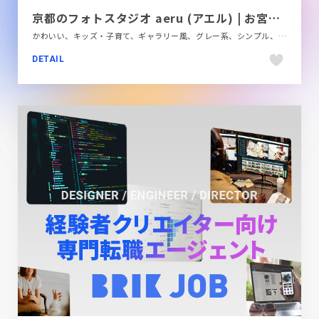
京都のフォトスタジオ aeru (アエル) | お宮参り、七五三、ニューボーン、マタニティなどの家族写真
かわいい、キッズ・子育て、ギャラリー風、グレー系、シンプル、スクロールエフェクト、デザイン・アート・音楽・文芸、ナチュラル、ホワイト系、大きめ写真、施設・店舗サイト、飲食店・グルメ・ウェディング
DETAIL