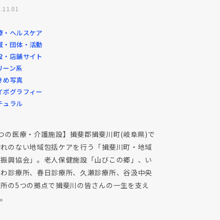
.11.01
療・ヘルスケア
域・団体・活動
設・店舗サイト
リーン系
きめ写真
イポグラフィー
チュラル
つの医療・介護施設】揖斐郡揖斐川町(岐阜県)で
切れのない地域包括ケアを行う「揖斐川町・地域
療振興協会」。老人保健施設「山びこの郷」、い
がわ診療所、春日診療所、久瀬診療所、谷汲中央
療所の5つの拠点で揖斐川の皆さんの一生を支え
す。