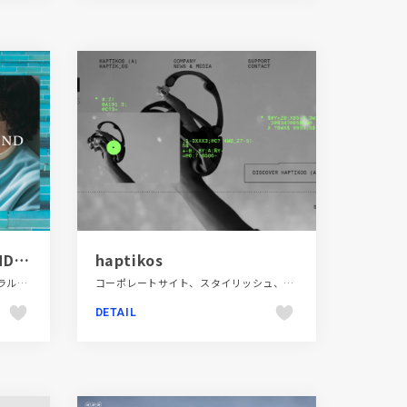
NEW TRADITIONAL MIND｜B:MING by BEAMS SPRING&SUMMER 2022
haptikos
シンプル、スタイリッシュ、ナチュラル、ファッション・ビューティー、ブランド・サービスサイト、ブルー系、ホワイト系、動画が流れる、大きめ写真
コーポレートサイト、スタイリッシュ、タイポグラフィー、テクノロジー・サイエンス、ブラック系 、動画が流れる
DETAIL