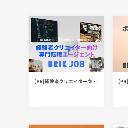
[PR]経験者クリエイター向け転職カウンセリング｜デザイナー / ディレクター / エンジニア