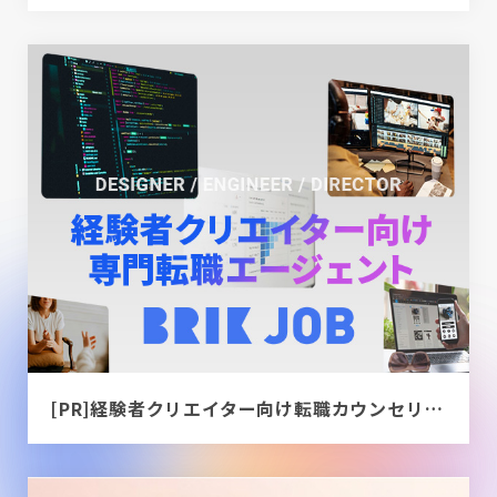
[PR]経験者クリエイター向け転職カウンセリング｜デザイナー / ディレクター / エンジニア