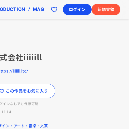
ODUCTION
MAG
ログイン
新規登録
式会社iiiiill
ttps://iiiiill.ltd/
この作品をお気に入り
グインなしでも保存可能
.11.14
ザイン・アート・音楽・文芸