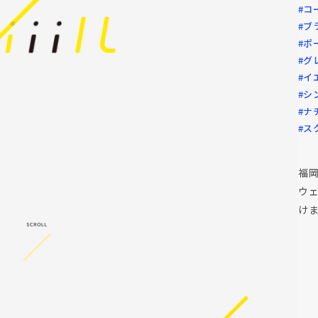
#コ
#ブ
#ポ
#グ
#イ
#シ
#ナ
#ス
福岡
ウ
け