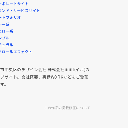
ーポレートサイト
ランド・サービスサイト
ートフォリオ
レー系
エロー系
ンプル
チュラル
クロールエフェクト
市中央区のデザイン会社 株式会社iiiiill(イル)の
ェブサイト。会社概要、実績WORKなどをご覧頂
ます。
この作品の掲載修正について