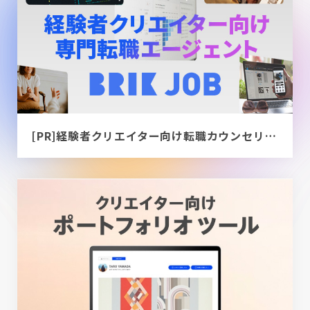
[PR]経験者クリエイター向け転職カウンセリング｜デザイナー / ディレクター / エンジニア