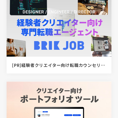
[PR]経験者クリエイター向け転職カウンセリング｜デザイナー / ディレクター / エンジニア