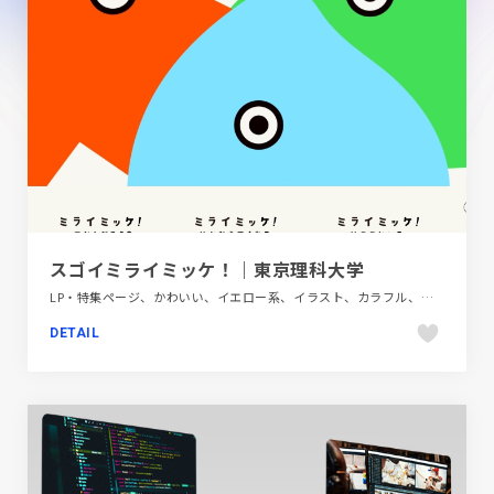
スゴイミライミッケ！｜東京理科大学
LP・特集ページ、かわいい、イエロー系、イラスト、カラフル、グリーン系、グレー系、スクロールエフェクト、ダイナミック、テクノロジー・サイエンス、ピンク系、ブルー系、ホワイト系、ポップ、モーション多め、施設・店舗サイト、第一次産業・SDGs・地方創生
DETAIL