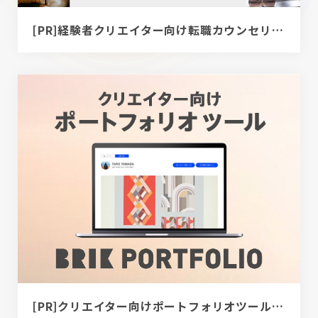
[PR]経験者クリエイター向け転職カウンセリング｜デザイナー / ディレクター / エンジニア
[PR]クリエイター向けポートフォリオツール｜BRIK PORTFOLIO