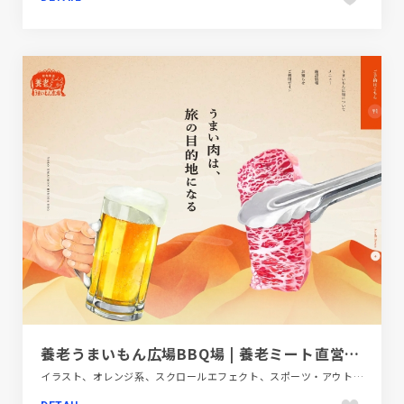
養老うまいもん広場BBQ場 | 養老ミート直営のバーベキュー場です。飛騨牛をはじめ新鮮な肉が堪能できます。
イラスト、オレンジ系、スクロールエフェクト、スポーツ・アウトドア、ダイナミック、ベージュ・ゴールド系、ポップ、モーション多め、レッド系、商業施設・レジャー、手書き・ハンドメイド、施設・店舗サイト、日本テイスト、飲料・食品、飲食店・グルメ・ウェディング