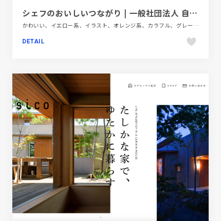
シェフのおいしいつながり | 一般社団法人 自然と自然派
かわいい、イエロー系、イラスト、オレンジ系、カラフル、グレー系、シンプル、ナチュラル、ピンク系、フラットデザイン、ブランド・サービスサイト、ブルー系、ホワイト系、レッド系、地域・団体・活動、手書き・ハンドメイド、飲料・食品、飲食店・グルメ・ウェディング
DETAIL