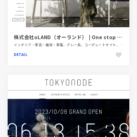
株式会社oLAND（オーランド） | One stop solution, OUTDOOR LIVING
インテリア・家具・雑貨・家電、グレー系、コーポレートサイト、シンプル、スクロールエフェクト、スタイリッシュ、デザイン・アート・音楽・文芸、ナチュラル、フラットデザイン、ベージュ・ゴールド系、ホワイト系、大きめ写真
DETAIL