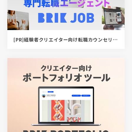
[PR]経験者クリエイター向け転職カウンセリング｜デザイナー / ディレクター / エンジニア