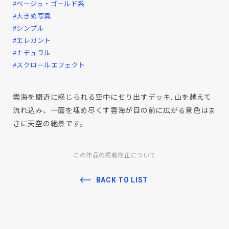
#ベージュ・ゴールド系
#大きめ写真
#シンプル
#エレガント
#ナチュラル
#スクロールエフェクト
雲海を間近に感じられる空中にせり出すデッキ. 山を越えて
流れ込み、一面を埋め尽くす雲海が目の前に広がる景色はま
さに天空の絶景です。
この作品の掲載修正について
BACK TO LIST