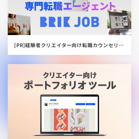
[PR]経験者クリエイター向け転職カウンセリング｜デザイナー / ディレクター / エンジニア