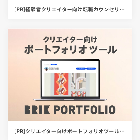
[PR]経験者クリエイター向け転職カウンセリング｜デザイナー / ディレクター / エンジニア
[PR]クリエイター向けポートフォリオツール｜BRIK PORTFOLIO