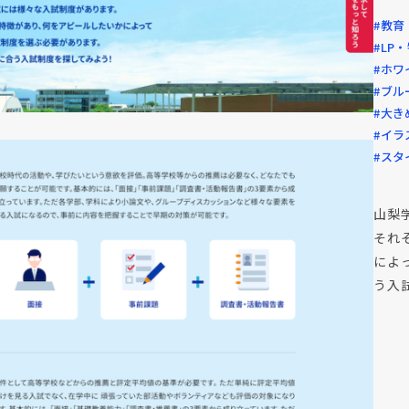
#教育
#LP
#ホワ
#ブル
#大き
#イラ
#スタ
山梨
それ
によ
う入