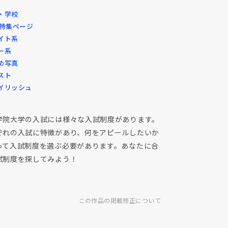
・学校
・特集ページ
イト系
ー系
め写真
スト
イリッシュ
学院大学の入試には様々な入試制度があります。
ぞれの入試に特徴があり、何をアピールしたいか
って入試制度を選ぶ必要があります。あなたに合
試制度を探してみよう！
この作品の掲載修正について