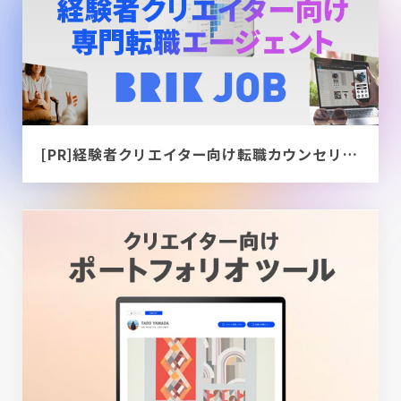
[PR]経験者クリエイター向け転職カウンセリング｜デザイナー / ディレクター / エンジニア