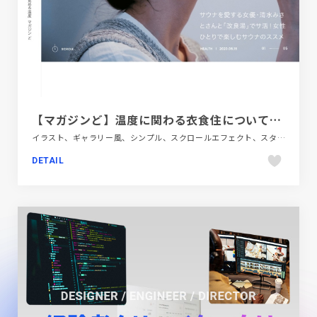
【マガジンど】温度に関わる衣食住についてのお役立ち情報、トレンド満載のデジタルマガジン
イラスト、ギャラリー風、シンプル、スクロールエフェクト、スタイリッシュ、タイポグラフィー、デザイン・アート・音楽・文芸、ナチュラル、ファッション・ビューティー、フラットデザイン、ホワイト系、ポップ、メディアサイト、医療・ヘルスケア、大きめ写真、手書き・ハンドメイド、飲料・食品、飲食店・グルメ・ウェディング
DETAIL