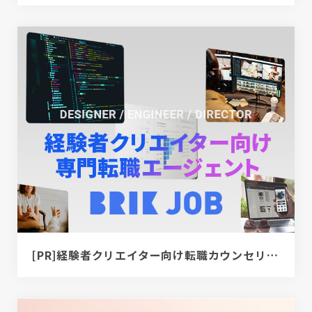
[PR]経験者クリエイター向け転職カウンセリング｜デザイナー / ディレクター / エンジニア