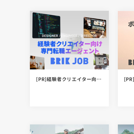
[PR]経験者クリエイター向け転職カウンセリング｜デザイナー / ディレクター / エンジニア