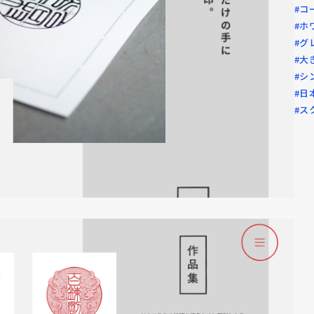
#コ
#ホ
#グ
#大
#シ
#日
#ス