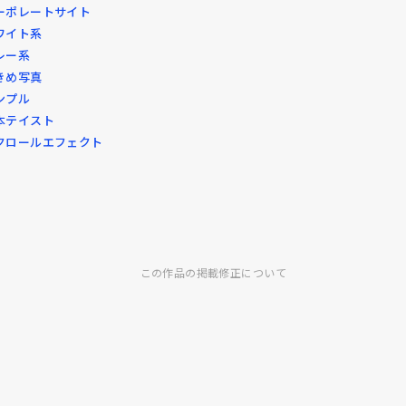
ーポレートサイト
ワイト系
レー系
きめ写真
ンプル
本テイスト
クロールエフェクト
この作品の掲載修正について