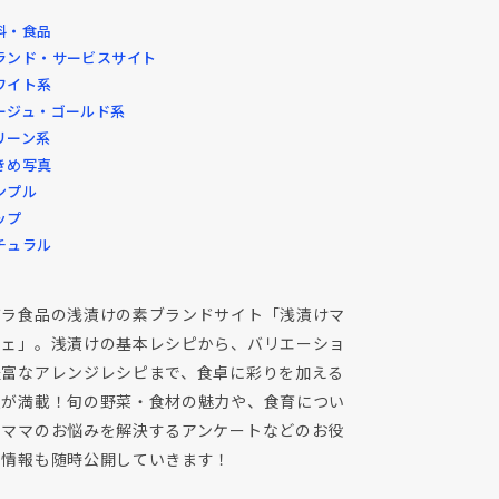
料・食品
ランド・サービスサイト
ワイト系
ージュ・ゴールド系
リーン系
きめ写真
ンプル
ップ
チュラル
バラ食品の浅漬けの素ブランドサイト「浅漬けマ
シェ」。浅漬けの基本レシピから、バリエーショ
豊富なアレンジレシピまで、食卓に彩りを加える
報が満載！旬の野菜・食材の魅力や、食育につい
のママのお悩みを解決するアンケートなどのお役
ち情報も随時公開していきます！