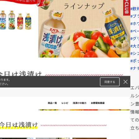
#飲
#ブ
#ホ
#ベ
#グ
#大
#シ
#ポ
#ナ
エ
ル
ン
情
て
立