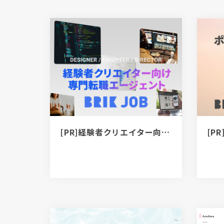
[PR]経験者クリエイター向け転職カウンセリング｜デザイナー / ディレクター / エンジニア