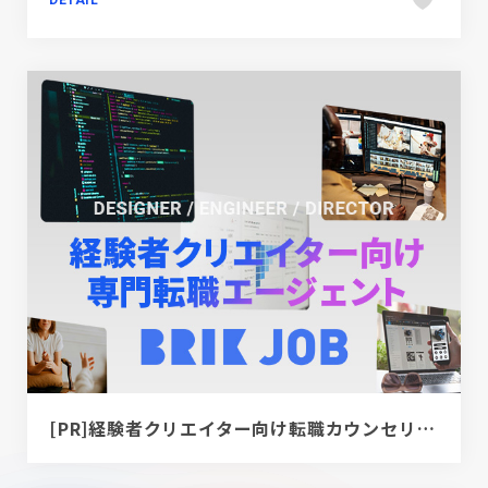
[PR]経験者クリエイター向け転職カウンセリング｜デザイナー / ディレクター / エンジニア