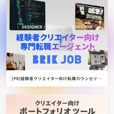
[PR]経験者クリエイター向け転職カウンセリング｜デザイナー / ディレクター / エンジニア