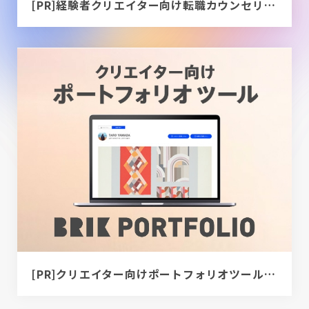
[PR]経験者クリエイター向け転職カウンセリング｜デザイナー / ディレクター / エンジニア
[PR]クリエイター向けポートフォリオツール｜BRIK PORTFOLIO