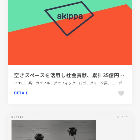
空きスペースを活用し社会貢献、累計35億円の資金調達を実施した日本最大級の駐車場シェアサービス akippa | Service & Technology
イエロー系、カラフル、グラフィック・ロゴ、グリーン系、コーポレートサイト、サービス紹介、テクノロジー・サイエンス、ブランド・サービスサイト、ポップ、モーション多め、レッド系、大きめ写真、自動車・乗り物・交通
DETAIL