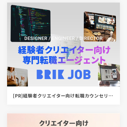
[PR]経験者クリエイター向け転職カウンセリング｜デザイナー / ディレクター / エンジニア