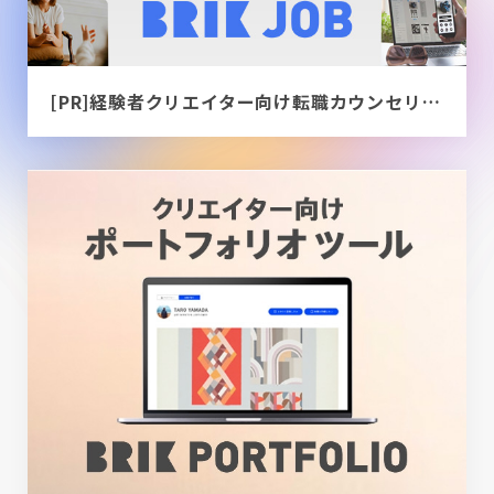
[PR]経験者クリエイター向け転職カウンセリング｜デザイナー / ディレクター / エンジニア