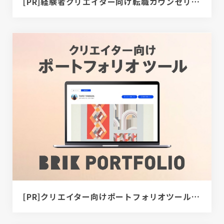
[PR]経験者クリエイター向け転職カウンセリング｜デザイナー / ディレクター / エンジニア
[PR]クリエイター向けポートフォリオツール｜BRIK PORTFOLIO