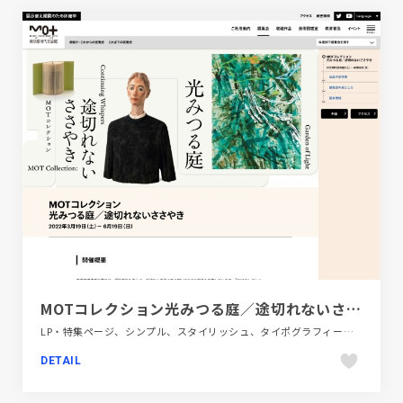
MOTコレクション光みつる庭／途切れないささやき | 展覧会 | 東京都現代美術館｜MUSEUM OF CONTEMPORARY ART TOKYO
LP・特集ページ、シンプル、スタイリッシュ、タイポグラフィー、デザイン・アート・音楽・文芸、フラットデザイン、ベージュ・ゴールド系、ホワイト系、大きめ写真、施設・店舗サイト
DETAIL