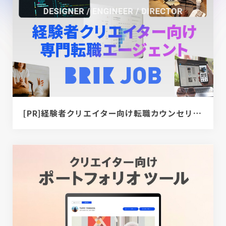
[PR]経験者クリエイター向け転職カウンセリング｜デザイナー / ディレクター / エンジニア