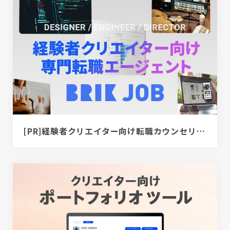
[PR]経験者クリエイター向け転職カウンセリング｜デザイナー / ディレクター / エンジニア