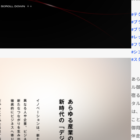
#テ
#ブ
#ブ
#レ
#フ
#シ
#ス
あ
ル
宿
タ
は
こ
御
伴