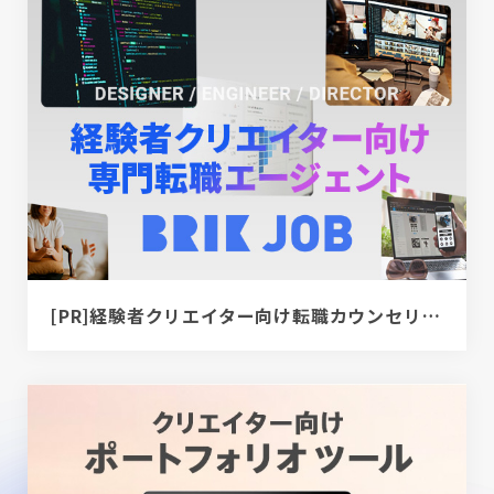
[PR]経験者クリエイター向け転職カウンセリング｜デザイナー / ディレクター / エンジニア