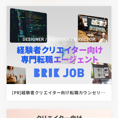
[PR]経験者クリエイター向け転職カウンセリング｜デザイナー / ディレクター / エンジニア