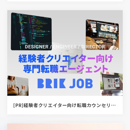
[PR]経験者クリエイター向け転職カウンセリング｜デザイナー / ディレクター / エンジニア