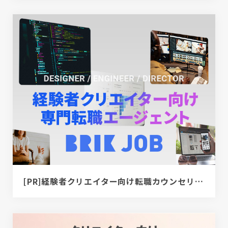
[PR]経験者クリエイター向け転職カウンセリング｜デザイナー / ディレクター / エンジニア