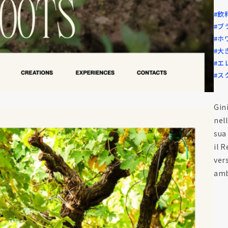
#飲
#ブ
#ホ
#大
#エ
#ス
Gin
nel
sua
il 
ver
amb