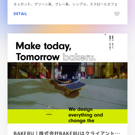
エレガント、グリーン系、グレー系、シンプル、スクロールエフェクト、スタイリッシュ、ナチュラル、ブラック系 、ベージュ・ゴールド系、モーション多め、大きめ写真、施設・店舗サイト、旅行・ホテル・観光
DETAIL
BAKERU | 株式会社BAKERUはクライアントのクリエイティブの価値を全力で高める集団です。メディアの創造から「場」のプロデュース、運営まで幅広くライフスタイルをより魅力的なものへ進化させます。