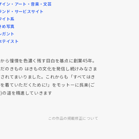
ザイン・アート・音楽・文芸
ランド・サービスサイト
ワイト系
きめ写真
レガント
本テイスト
くから憧憬を色濃く残す目白を基点に創業45年。
ちだのきもの はきもの文化を発信し続けみなさま
愛されてまいりました。これからも「すべてはき
を着ていただくために!」をモットーに呉楽(ご
く)の道を精進していきます
この作品の掲載修正について