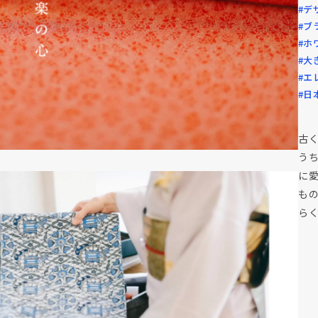
#デ
#ブ
#ホ
#大
#エ
#日
古
う
に
もの
ら