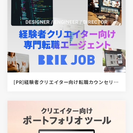
[PR]経験者クリエイター向け転職カウンセリング｜デザイナー / ディレクター / エンジニア