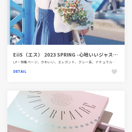
EiiS（エス） 2023 SPRING -心地いいジャストな春服。- | グローバルワーク（GLOBAL WORK）
LP・特集ページ、かわいい、エレガント、グレー系、ナチュラル、ファッション・ビューティー、モーション多め、動画が流れる、商品紹介、大きめ写真
DETAIL