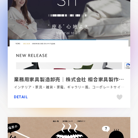
業務用家具製造卸売｜株式会社 相合家具製作所｜SOGOKAGU CO.,LTD.
インテリア・家具・雑貨・家電、ギャラリー風、コーポレートサイト、シンプル、スタイリッシュ、ナチュラル、ベージュ・ゴールド系、ホワイト系、モーション多め
DETAIL