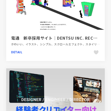
電通 新卒採用サイト｜DENTSU INC. RECRUITING 2023
かわいい、イラスト、シンプル、スクロールエフェクト、スタイリッシュ、タイポグラフィー、デザイン・アート・音楽・文芸、フラットデザイン、ホワイト系、ポップ、新卒・中途採用サイト、金融・法律・人材・専門職
DETAIL