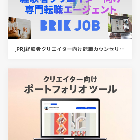
[PR]経験者クリエイター向け転職カウンセリング｜デザイナー / ディレクター / エンジニア