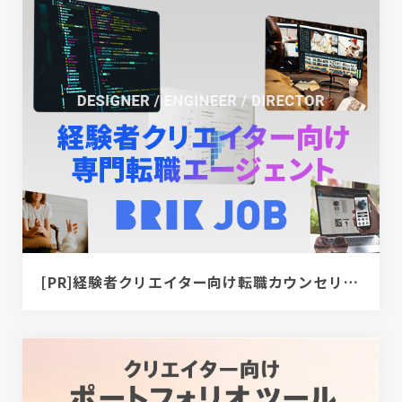
[PR]経験者クリエイター向け転職カウンセリング｜デザイナー / ディレクター / エンジニア