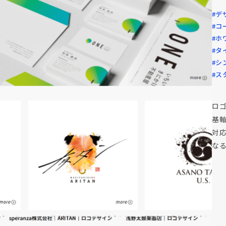
#デ
#コ
#ホ
#タ
#シ
#ス
ロ
基
対
な