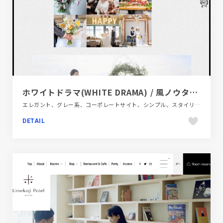
ホワイトドラマ(WHITE DRAMA) / 風ノウタ(kazenouta) / アイアンナッツ(IRONNATS) | 岡山市にあるレストランウエディングのお店
エレガント、グレー系、コーポレートサイト、シンプル、スタイリッシュ、ナチュラル、モーション多め、飲食店・グルメ・ウェディング
DETAIL