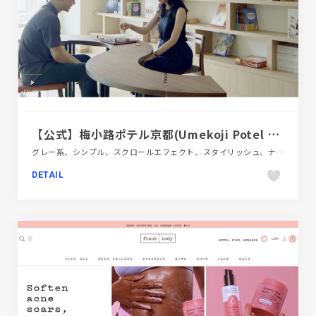
【公式】梅小路ポテル京都(Umekoji Potel KYOTO)｜京都駅徒歩15分のホテル
グレー系、シンプル、スクロールエフェクト、スタイリッシュ、ナチュラル、ブラック系 、ホワイト系、大きめ写真、施設・店舗サイト、旅行・ホテル・観光
DETAIL