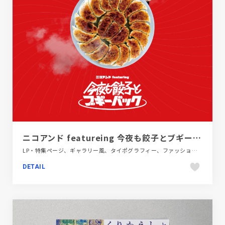
ニコアンド featureing 今夜も餃子とブギーバック | niko and ... （ニコアンド）
LP・特集ページ、ギャラリー風、タイポグラフィー、ファッション・ビューティー、ポップ、レッド系
DETAIL