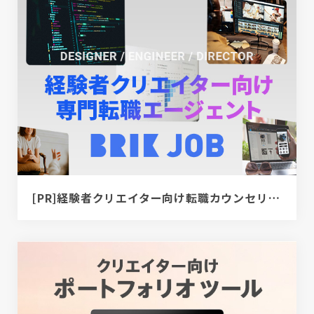
[PR]経験者クリエイター向け転職カウンセリング｜デザイナー / ディレクター / エンジニア