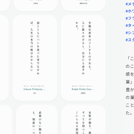
#メ
#ホ
#フ
#タ
#シ
#ス
「
の
感
葉
豊
の
こ
た