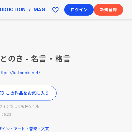
ODUCTION
MAG
ログイン
新規登録
とのき - 名言・格言
ttps://kotonoki.net/
この作品をお気に入り
グインなしでも保存可能
.06.23
ザイン・アート・音楽・文芸