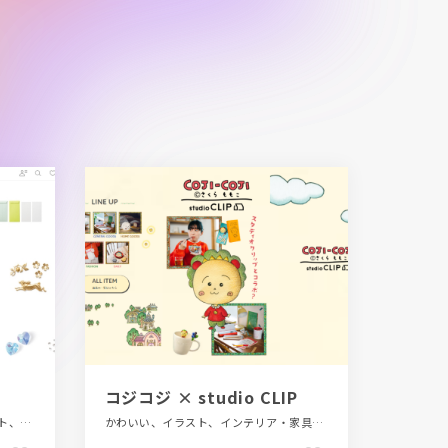
コジコジ × studio CLIP
LP・特集ページ、かわいい、イラスト、インテリア・家具・雑貨・家電、ベージュ・ゴールド系、ホワイト系、モーション多め
かわいい、イラスト、インテリア・家具・雑貨・家電、デザイン・アート・音楽・文芸、ナチュラル、ブランド・サービスサイト、ベージュ・ゴールド系