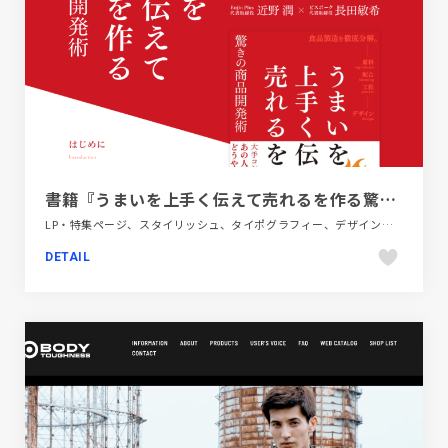
書籍『うまいを上手く伝えて売れるを作る驚きの商品開発術』 | ビスポーク（Bespoke.inc）
LP・特集ページ、スタイリッシュ、タイポグラフィー、デザイン・アート・音楽・文芸、フラットデザイン、ホワイト系、レッド系
DETAIL