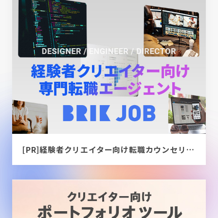
[PR]経験者クリエイター向け転職カウンセリング｜デザイナー / ディレクター / エンジニア