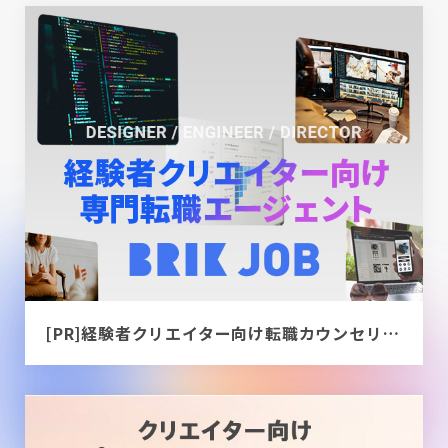
[PR]経験者クリエイター向け転職カウンセリング｜デザイナー / ディレクター / エンジニア