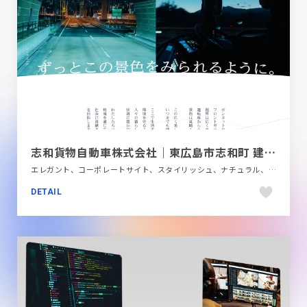
志和貨物自動車株式会社｜東広島市志和町 建築現場資材、船舶関連、ユニットバス、飲料、西条酒、一般雑貨、お急ぎのお荷物や宅配も可能
エレガント、コーポレートサイト、スタイリッシュ、ナチュラル、ブルー系、ホワイト系、大きめ写真、自動車・乗り物・交通
DETAIL