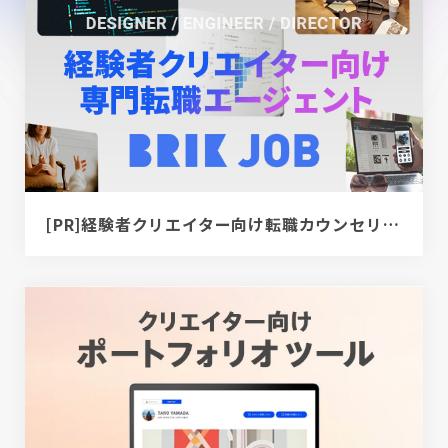
[PR]経験者クリエイター向け転職カウンセリング｜デザイナー / ディレクター / エンジニア