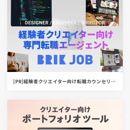
[PR]経験者クリエイター向け転職カウンセリング｜デザイナー / ディレクター / エンジニア