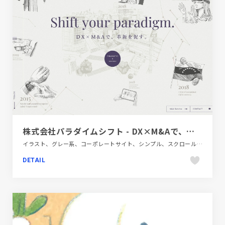
株式会社パラダイムシフト - DX×M&Aで、革新を促す
イラスト、グレー系、コーポレートサイト、シンプル、スクロールエフェクト、スタイリッシュ、タイポグラフィー、フラットデザイン、ベージュ・ゴールド系、ポップ、手書き・ハンドメイド、金融・法律・人材・専門職
DETAIL