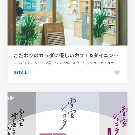
こだわりのカラダに優しいカフェ&ダイニング｜Café WASUGAZEN
エレガント、グリーン系、シンプル、スタイリッシュ、ナチュラル、フラットデザイン、ホワイト系、モーション多め、大きめ写真、施設・店舗サイト、第一次産業・SDGs・地方創生、飲食店・グルメ・ウェディング
DETAIL