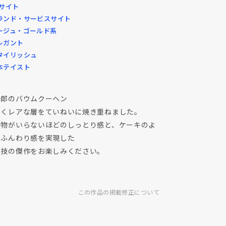
Cサイト
ランド・サービスサイト
ージュ・ゴールド系
レガント
タイリッシュ
本テイスト
一郎のバウムクーヘン
すくレアな層をていねいに焼き重ねました。
み物がいらないほどのしっとり感と、ケーキのよ
なふんわり感を実現した
人技の傑作をお楽しみください。
この作品の掲載修正について