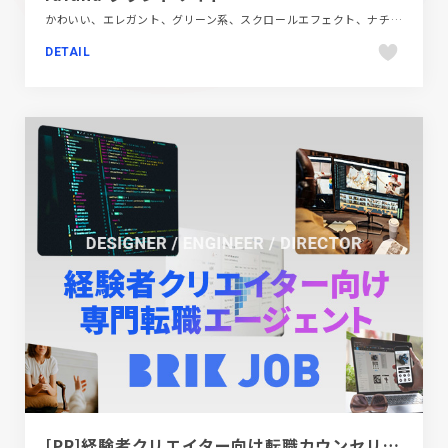
かわいい、エレガント、グリーン系、スクロールエフェクト、ナチュラル、パープル系、ピンク系、ファッション・ビューティー、ブランド・サービスサイト、ブルー系、ベージュ・ゴールド系、ホワイト系、大きめ写真
DETAIL
[PR]経験者クリエイター向け転職カウンセリング｜デザイナー / ディレクター / エンジニア