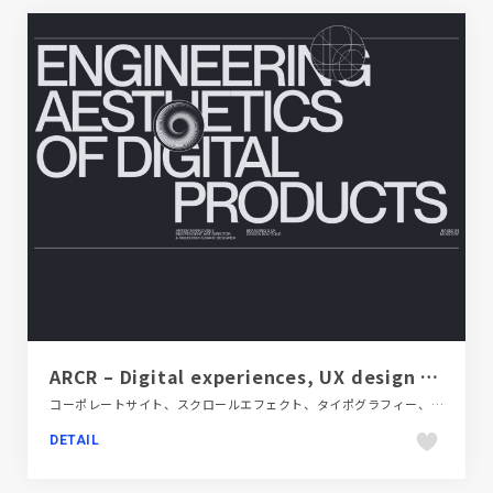
ARCR – Digital experiences, UX design and branding – Artem Markovsky Digital Art Direction
コーポレートサイト、スクロールエフェクト、タイポグラフィー、ダイナミック、デザイン・アート・音楽・文芸、ブラック系 、ホワイト系、モーション多め、大きめ写真、海外サイト
DETAIL