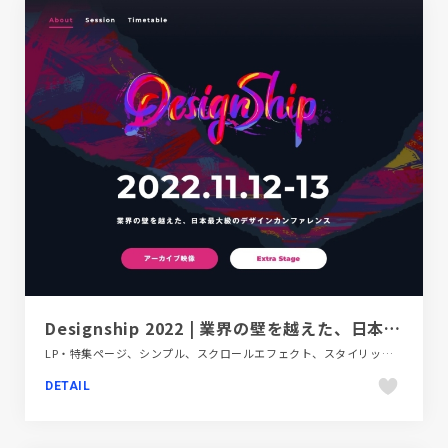
Designship 2022 | 業界の壁を越えた、日本最大級のデザインカンファレンス
LP・特集ページ、シンプル、スクロールエフェクト、スタイリッシュ、タイポグラフィー、ダイナミック、デザイン・アート・音楽・文芸、ピンク系、フラットデザイン、ブラック系 、ブランド・サービスサイト、モーション多め
DETAIL