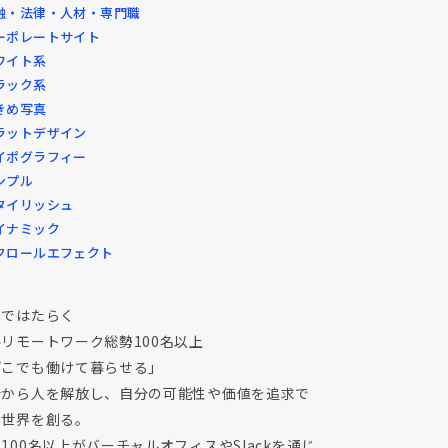
融・法律・人材・専門職
ーポレートサイト
ワイト系
ラック系
きめ写真
ラットデザイン
イポグラフィー
ンプル
タイリッシュ
イナミック
クロールエフェクト
球ではたらく
リモートワーク総勢100名以上
どこでも働けて暮らせる」
所から人を解放し、自分の可能性や価値を追求で
る世界を創る。
100名以上がバーチャルオフィスやSlackを通じ