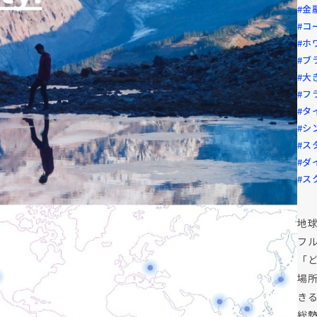
#金
#コ
#ホ
#ブ
#大
#フ
#タ
#シ
#ス
#ダ
#ス
地
フル
「
場
き
総勢