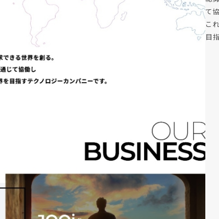
て
こ
目