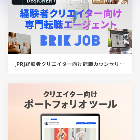
[PR]経験者クリエイター向け転職カウンセリング｜デザイナー / ディレクター / エンジニア