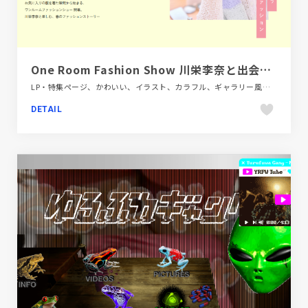
One Room Fashion Show 川栄李奈と出会う春のドキドキファッション | PAL CLOSET(パルクローゼット) - パルグループ公式ファッション通販サイト
LP・特集ページ、かわいい、イラスト、カラフル、ギャラリー風、ファッション・ビューティー
DETAIL