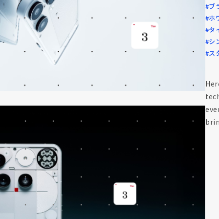
#ブ
#ホ
#タ
#シ
#ス
Her
tec
eve
bri