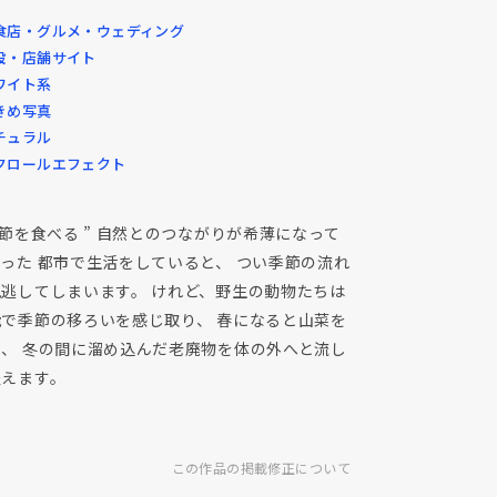
食店・グルメ・ウェディング
設・店舗サイト
ワイト系
きめ写真
チュラル
クロールエフェクト
季節を食べる ” 自然とのつながりが希薄になって
った 都市で生活をしていると、 つい季節の流れ
見逃してしまいます。 けれど、野生の動物たちは
能で季節の移ろいを感じ取り、 春になると山菜を
べ、 冬の間に溜め込んだ老廃物を体の外へと流し
整えます。
この作品の掲載修正について