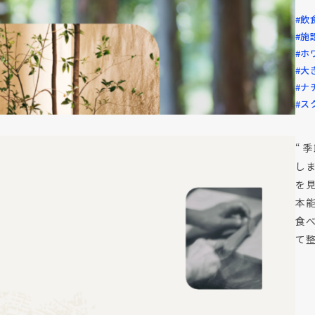
#飲
#施
#ホ
#大
#ナ
#ス
“ 
しま
を
本
食
て