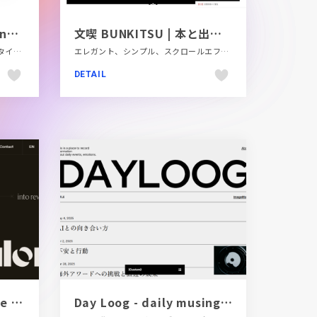
Feast Studio | Independent Film Production
文喫 BUNKITSU | 本と出会うための本屋。
コーポレートサイト、シンプル、スタイリッシュ、タイポグラフィー、デザイン・アート・音楽・文芸、ホワイト系
エレガント、シンプル、スクロールエフェクト、スタイリッシュ、タイポグラフィー、デザイン・アート・音楽・文芸、ピンク系、フラットデザイン、ブラック系 、ホワイト系、大きめ写真、施設・店舗サイト
DETAIL
Turn your metal waste into revenue – Sun Metalon
Day Loog - daily musings to announcements