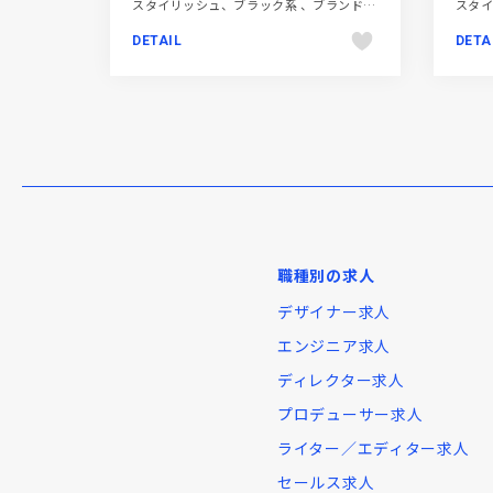
スタイリッシュ、ブラック系 、ブランド・サービスサイト、ホワイト系、地域・団体・活動、大きめ写真、施設・店舗サイト、日本テイスト
DETAIL
DETA
職種別の求人
デザイナー求人
エンジニア求人
ディレクター求人
プロデューサー求人
ライター／エディター求人
セールス求人