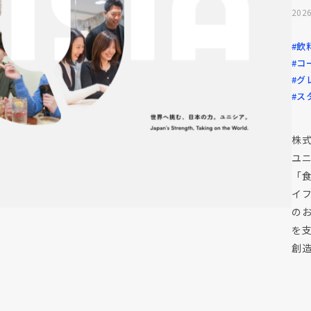
2026
#飲
#コ
#グ
#ス
株
ユ
「
イ
の
を
創