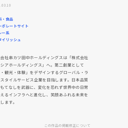
.03.10
料・食品
ーポレートサイト
レー系
タイリッシュ
式会社串カツ田中ホールディングスは「株式会社
ニシアホールディングス」へ。第二創業として
食・観光・体験」をデザインするグローバル・ラ
フスタイルサービス企業を目指します。日本品質
おもてなしを武器に、変化を恐れず世界中の日常
支えるインフラへと進化し、笑顔あふれる未来を
造します。
この作品の掲載修正について